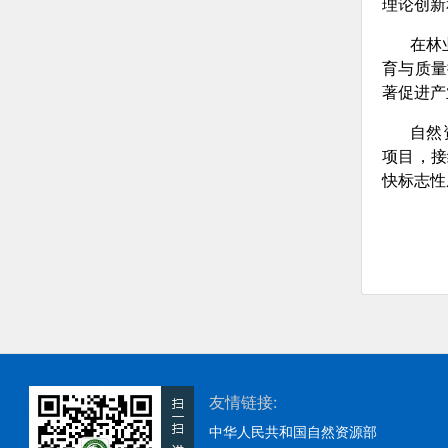
理论创新
在林
育与质量
著促进产
自然
项目，接
快标志性
友情链接:
中华人民共和国自然资源部