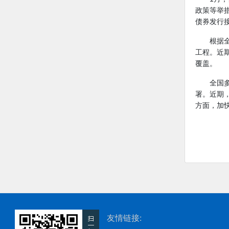
政策等举
债券发行接
根据
工程。近
覆盖。
全国
署。近期
方面，加
友情链接: