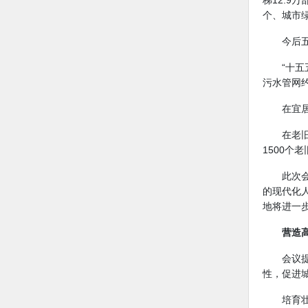
梯12.9
个、城市绿
今后
“十
污水管网
在宜
在老
1500个
此次
的现代化
地将进一
营造
会议
性，促进
培育