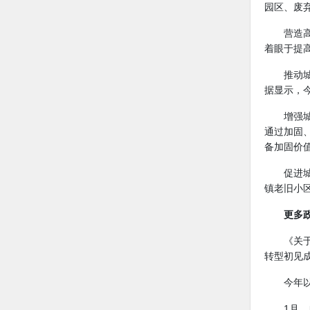
园区、废
营造
着眼于提
推动
据显示，
增强
通过加固
备加固价
促进
镇老旧小
更多
《关
转型初见
今年
1月