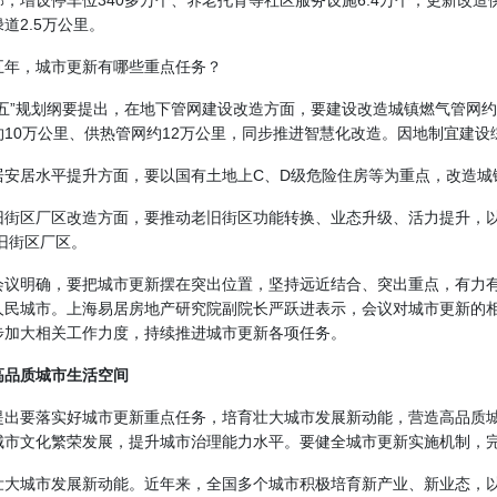
万部，增设停车位340多万个、养老托育等社区服务设施6.4万个；更新改
道2.5万公里。
五年，城市更新有哪些重点任务？
五五”规划纲要提出，在地下管网建设改造方面，要建设改造城镇燃气管网约20
约10万公里、供热管网约12万公里，同步推进智慧化改造。因地制宜建设
居安居水平提升方面，要以国有土地上C、D级危险住房等为重点，改造城镇
旧街区厂区改造方面，要推动老旧街区功能转换、业态升级、活力提升，
老旧街区厂区。
会议明确，要把城市更新摆在突出位置，坚持远近结合、突出重点，有力
人民城市。上海易居房地产研究院副院长严跃进表示，会议对城市更新的
步加大相关工作力度，持续推进城市更新各项任务。
高品质城市生活空间
提出要落实好城市更新重点任务，培育壮大城市发展新动能，营造高品质
城市文化繁荣发展，提升城市治理能力水平。要健全
城市更新实施
机制，
壮大城市发展新动能。近年来，全国多个城市积极培育新产业、新业态，