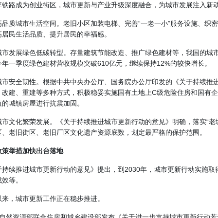
弃铁路成为创业街区，城市更新与产业升级深度融合，为城市发展注入新
高品质城市生活空间。老旧小区加装电梯、完善“一老一小”服务设施、织
高居民生活品质、提升居民的幸福感。
城市发展绿色低碳转型。存量建筑节能改造、推广绿色建材等，我国的城市
今年一季度绿色建材营收规模突破610亿元，继续保持12%的较快增长。
城市安全韧性。根据中共中央办公厅、国务院办公厅印发的《
关于持续推
、改建、重建等多种方式，积极稳妥实施国有土地上C级危险住房和国有
值的城镇房屋进行抗震加固。
城市文化繁荣发展。《关于持续推进城市更新行动的意见》明确，落实“老
区、老旧街区、老旧厂区文化遗产资源底数，划定最严格的保护范围。
政策举措加快出台落地
于持续推进城市更新行动的意见》提出，到2030年，城市更新行动实施
成效等。
以来，城市更新工作正在稳步推进。
，自然资源部联合住房和城乡建设部发布《关于进一步支持城市更新行动