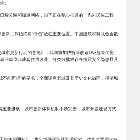
动能。
密口袋公园和绿道网络，眼下正在稳步推进的一系列民生工程，
更新工作始终将“绿色”放在重要位置。中国建筑材料联合会数
进城市更新行动的意见
》，我国将加快拆除改造D级危险住房，
企事业单位非成套住房改造。分类分批对存在抗震安全隐患且具
城不能再拆”的要求，全面调查老城及其历史文化街区，摸清城
取得重要进展，城市更新体制机制不断完善，城市开发建设方式
若干措施的通知》，推出增强详细规划适应性、优化过渡期支持